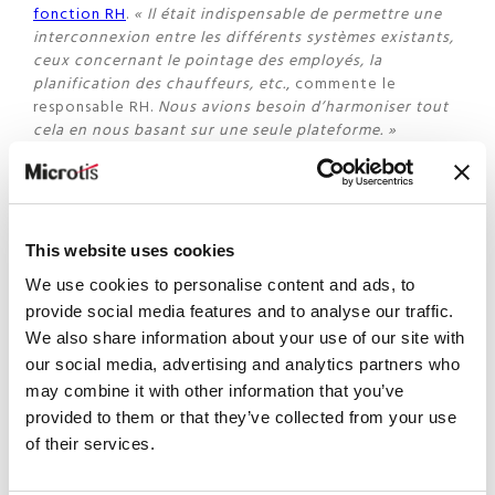
fonction RH
.
« Il était indispensable de permettre une
interconnexion entre les différents systèmes existants,
ceux concernant le pointage des employés, la
planification des chauffeurs, etc.
, commente le
responsable RH.
Nous avions besoin d’harmoniser tout
cela en nous basant sur une seule plateforme. »
A cela s’ajoutent des contraintes réglementaires de
plus en plus poussées, notamment par rapport à
l’imposition des chauffeurs qui prestent à l’étranger,
mais aussi au spécificités des métiers exercés.
« Nous
This website uses cookies
devons nous aligner sur deux conventions collectives,
We use cookies to personalise content and ads, to
l’une concernant les chauffeurs de bus, l’autre les taxis.
Par ailleurs, certains salaires sont mensualisés, alors
provide social media features and to analyse our traffic.
que d’autres sont des rémunérations à l’heure. Leur
We also share information about your use of our site with
calcul constitue vite un sacré casse-tête »
, explique
our social media, advertising and analytics partners who
Tom Felten.
may combine it with other information that you’ve
provided to them or that they’ve collected from your use
Du temps gagné pour d’autres aspects de la
of their services.
fonction