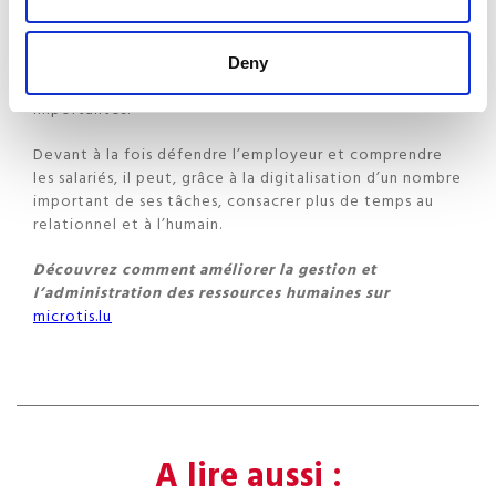
Le défi est de l’être, tout en conservant le côté familial
que la structure veut préserver »
, estime Tom Felten.
En effet, le gestionnaire RH est aujourd’hui souvent un
Deny
modérateur, dont les qualités psychologiques sont
importantes.
Devant à la fois défendre l’employeur et comprendre
les salariés, il peut, grâce à la digitalisation d’un nombre
important de ses tâches, consacrer plus de temps au
relationnel et à l’humain.
Découvrez comment améliorer la gestion et
l’administration des ressources humaines sur
microtis.lu
A lire aussi :