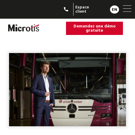
Espace
EN
client
Demandez une démo
gratuite