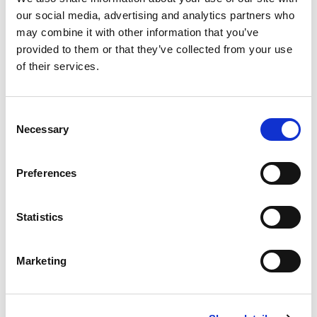
our social media, advertising and analytics partners who
may combine it with other information that you’ve
provided to them or that they’ve collected from your use
of their services.
Consent
Necessary
Selection
Preferences
Support – Helpdesk
Statistics
Assuré par des personnes expertes dans
Marketing
leur domaine
Accès 24/7 à la plate-forme de support en