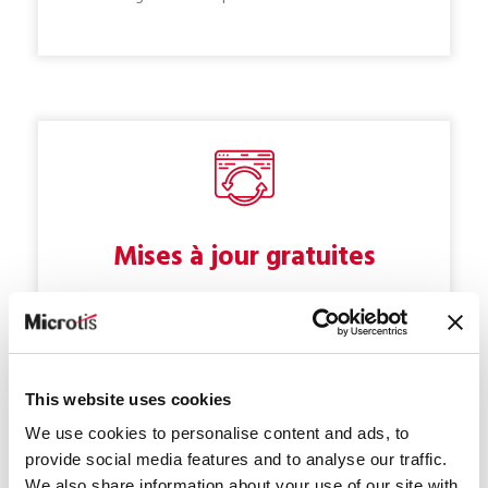
Mises à jour gratuites
Contrat de maintenance
Ajout de fonctionnalités et mise à jour
This website uses cookies
technique
We use cookies to personalise content and ads, to
Adaptation permanente aux lois en vigueur
provide social media features and to analyse our traffic.
Support rapide et professionnel
We also share information about your use of our site with