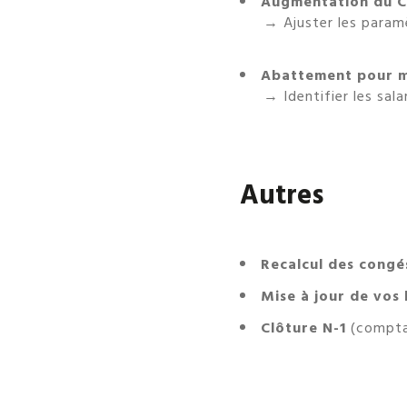
Augmentation du 
→ Ajuster les paramè
Abattement pour ma
→ Identifier les sala
Autres
Recalcul des congé
Mise à jour de vos 
Clôture N-1
(compta 