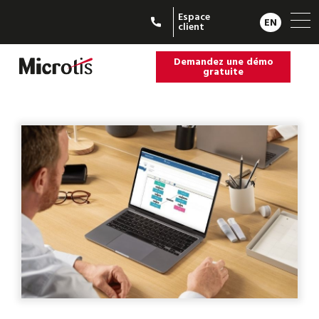
Espace
EN
client
Demandez une démo
gratuite