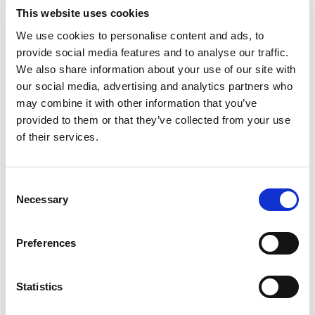
This website uses cookies
Les référentiels intègrent désormais :
We use cookies to personalise content and ads, to
des
indicateurs comportementaux
,
provide social media features and to analyse our traffic.
des compétences dites
transversales
We also share information about your use of our site with
(communication, prise d’initiative),
our social media, advertising and analytics partners who
may combine it with other information that you’ve
la
capacité à progresser
.
provided to them or that they’ve collected from your use
of their services.
Objectif
Consent
Faire de l’entretien d’évaluation un
point d’appui
Necessary
pour le plan de développement
et non un jugement
Selection
figé.
Preferences
4. Intégrer le collectif et la culture
Statistics
d’entreprise