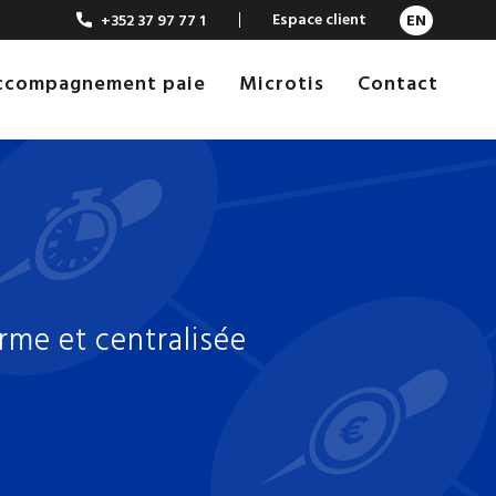
Espace client
+352 37 97 77 1
EN
Accompagnement paie
Microtis
Contact
me et centralisée