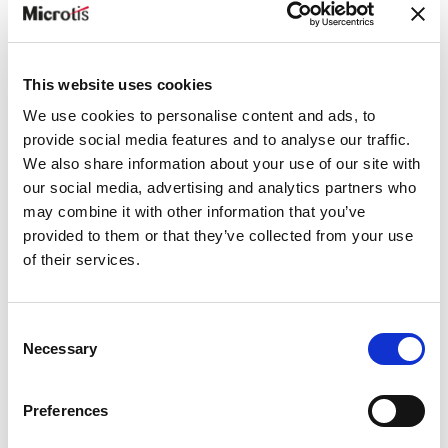
perdre de temps, on peut alors repenser les procédures
en tenant compte du contexte de l’utilisateur. Cela
permet de réduire certaines frictions et, au final, de
gagner en efficacité. Plus globalement, c’est aussi la
This website uses cookies
perception que chacun a de son travail qui peut être
améliorée. Il est en effet nettement plus gratifiant
We use cookies to personalise content and ads, to
d'accomplir sa mission que de perdre du temps à
provide social media features and to analyse our traffic.
accomplir des tâches administratives périphériques.
We also share information about your use of our site with
our social media, advertising and analytics partners who
C'est aussi un soutien à la communication entre
may combine it with other information that you’ve
les collaborateurs...
provided to them or that they’ve collected from your use
En effet. Si l'organisation possède une gestion RH
of their services.
mobile, le salarié va pouvoir accéder directement à
l’annuaire de l’entreprise où qu’il soit. Il peut plus
facilement trouver la personne la plus à même de
Consent
l’aider à résoudre un problème ou de lui fournir la
Necessary
Selection
bonne information.»
Quelles sont les fonctions que Microtis rassemble
Preferences
dans son interface mobile ?