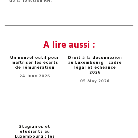
de la fonction RH.
A lire aussi :
Un nouvel outil pour
Droit à la déconnexion
maîtriser les écarts
au Luxembourg : cadre
de rémunération
légal et échéance
2026
24 June 2026
05 May 2026
Stagiaires et
étudiants au
Luxembourg : les