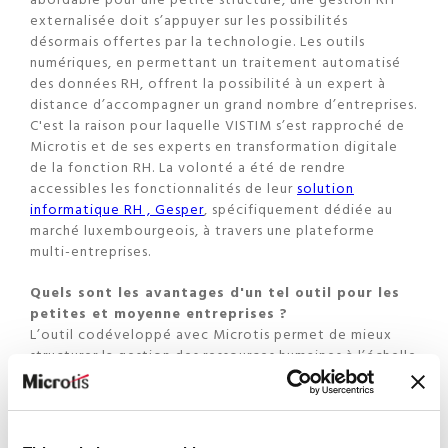
externalisée doit s’appuyer sur les possibilités
désormais offertes par la technologie. Les outils
numériques, en permettant un traitement automatisé
des données RH, offrent la possibilité à un expert à
distance d’accompagner un grand nombre d’entreprises.
C'est la raison pour laquelle VISTIM s’est rapproché de
Microtis et de ses experts en transformation digitale
de la fonction RH. La volonté a été de rendre
accessibles les fonctionnalités de leur
solution
informatique RH , Gesper
, spécifiquement dédiée au
marché luxembourgeois, à travers une plateforme
multi-entreprises.
Quels sont les avantages d'un tel outil pour les
petites et moyenne entreprises ?
L’outil codéveloppé avec Microtis permet de mieux
structurer la gestion des ressources humaines à l’échelle
d’une PME. Au départ d’une base de données unique et
centralisée, il permet une harmonisation du traitement
de l’information. Une base de données unique a pour
premier avantage de garantir une meilleure maîtrise de