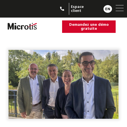
Espace
EN
client
Demandez une démo
gratuite