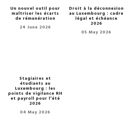
Un nouvel outil pour
Droit à la déconnexion
maîtriser les écarts
au Luxembourg : cadre
de rémunération
légal et échéance
2026
24 June 2026
05 May 2026
Stagiaires et
étudiants au
Luxembourg : les
points de vigilance RH
et payroll pour l’été
2026
04 May 2026