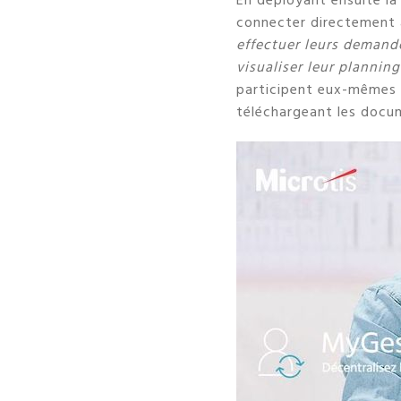
En déployant ensuite la
connecter directement à
effectuer leurs demande
visualiser leur plannin
participent eux-mêmes 
téléchargeant les docum