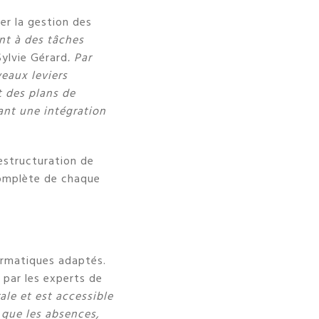
ner la gestion des
ent à des tâches
Sylvie Gérard
. Par
veaux leviers
t des plans de
ant une intégration
estructuration de
 complète de chaque
formatiques adaptés.
 par les experts de
le et est accessible
e que les absences,