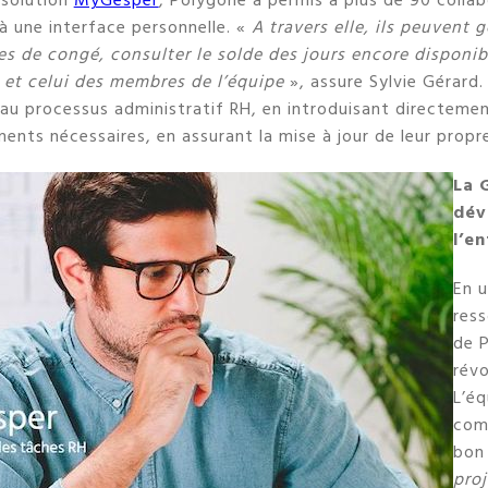
 solution
MyGesper
, Polygone a permis à plus de 90 colla
 une interface personnelle. «
A travers elle, ils peuvent 
s de congé, consulter le solde des jours encore disponibl
g et celui des membres de l’équipe
», assure Sylvie Gérard. 
au processus administratif RH, en introduisant directeme
ents nécessaires, en assurant la mise à jour de leur propre
La 
dév
l’e
En u
ress
de 
révo
L’éq
comp
bon
proj