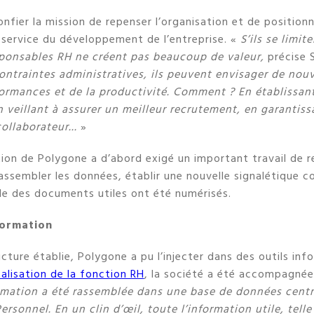
onfier la mission de repenser l’organisation et de position
service du développement de l’entreprise. «
S’ils se limit
esponsables RH ne créent pas beaucoup de valeur,
précise 
contraintes administratives, ils peuvent envisager de nou
formances et de la productivité. Comment ? En établissan
 veillant à assurer un meilleur recrutement, en garantiss
llaborateur...
»
tion de Polygone a d’abord exigé un important travail de r
u rassembler les données, établir une nouvelle signalétique
le des documents utiles ont été numérisés.
formation
ucture établie, Polygone a pu l’injecter dans des outils in
talisation de la fonction RH
, la société a été accompagnée
rmation a été rassemblée dans une base de données centra
ersonnel. En un clin d’œil, toute l’information utile, tell