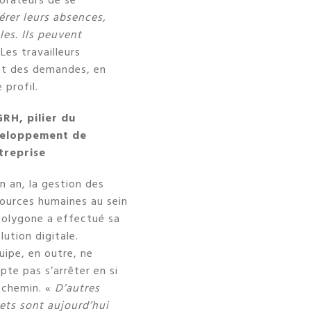
borateurs de se
gérer leurs absences,
es. Ils peuvent
Les travailleurs
nt des demandes, en
 profil.
GRH, pilier du
eloppement de
ntreprise
n an, la gestion des
ources humaines au sein
Polygone a effectué sa
lution digitale.
uipe, en outre, ne
te pas s’arrêter en si
 chemin. «
D’autres
ets sont aujourd’hui