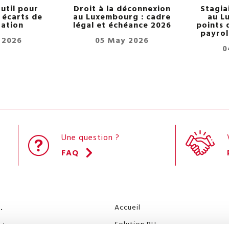
util pour
Droit à la déconnexion
Stagia
s écarts de
au Luxembourg : cadre
au L
ation
légal et échéance 2026
points 
payrol
 2026
05 May 2026
0
Une question ?
FAQ
Accueil
.
Solution RH
rlon