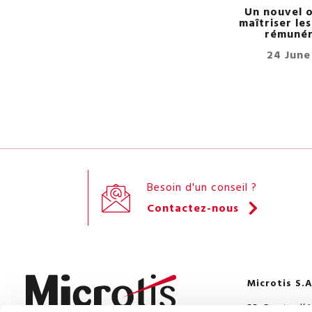
Un nouvel o
maîtriser le
rémunér
24 June
Besoin d'un conseil ?
Contactez-nous
Microtis S.A
55, Route d’A