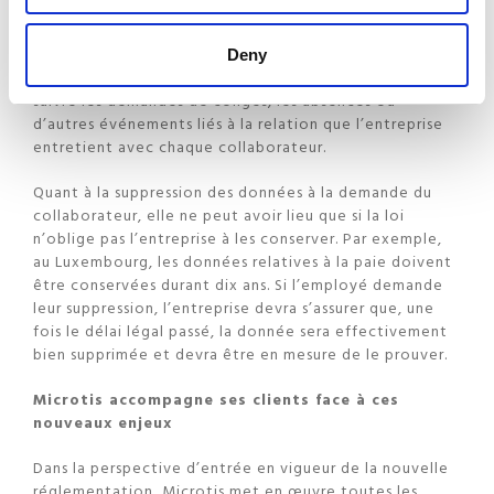
effectuer divers traitements, selon ses besoins. Divers
modules permettent d’effectuer le calcul des salaires
et l’établissement des fiches de paie, d’effectuer un
Deny
suivi des évaluations, d’établir un plan de formation, de
suivre les demandes de congés, les absences ou
d’autres événements liés à la relation que l’entreprise
entretient avec chaque collaborateur.
Quant à la suppression des données à la demande du
collaborateur, elle ne peut avoir lieu que si la loi
n’oblige pas l’entreprise à les conserver. Par exemple,
au Luxembourg, les données relatives à la paie doivent
être conservées durant dix ans. Si l’employé demande
leur suppression, l’entreprise devra s’assurer que, une
fois le délai légal passé, la donnée sera effectivement
bien supprimée et devra être en mesure de le prouver.
Microtis accompagne ses clients face à ces
nouveaux enjeux
Dans la perspective d’entrée en vigueur de la nouvelle
réglementation, Microtis met en œuvre toutes les