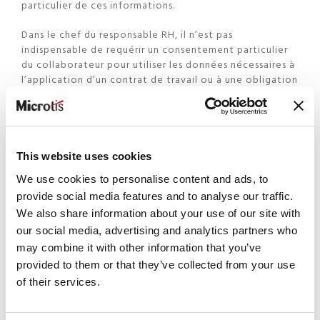
particulier de ces informations.
Dans le chef du responsable RH, il n’est pas
indispensable de requérir un consentement particulier
du collaborateur pour utiliser les données nécessaires à
l’application d’un contrat de travail ou à une obligation
légale. Par contre, pour tout autre traitement qui n’en
découle pas, il faudra obtenir un consentement formel
pour utiliser des données personnelles à des fins
clairement déterminées.
This website uses cookies
Des outils digitaux pour faciliter la gestion de la
We use cookies to personalise content and ads, to
donnée RH
provide social media features and to analyse our traffic.
Le GDPR constitue une belle opportunité de digitaliser
We also share information about your use of our site with
la fonction RH, pour se mettre en conformité tout
our social media, advertising and analytics partners who
profitant de réels gains d’efficacité.
may combine it with other information that you’ve
provided to them or that they’ve collected from your use
Des
logiciels de gestion RH
, comme ceux de la suite
of their services.
Gesper de Microtis, permettent par exemple de mieux
catégoriser et structurer près de 250 données
différentes dans des répertoires centraux.