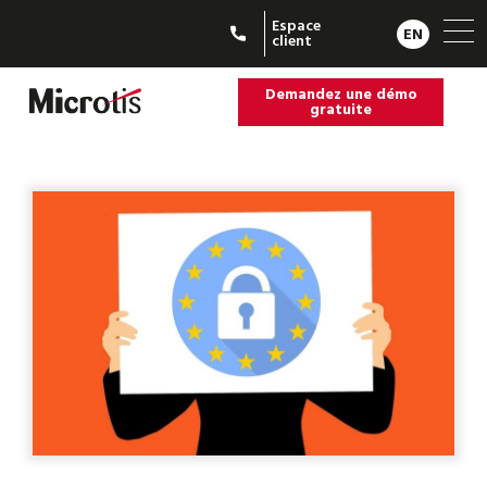
Espace
EN
client
Demandez une démo
gratuite