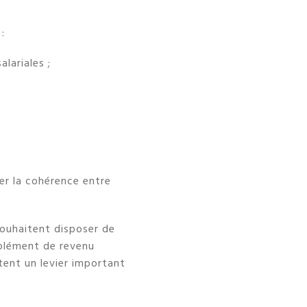
:
lariales ;
ser la cohérence entre
souhaitent disposer de
plément de revenu
stent un levier important