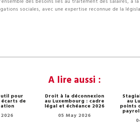
’ensemble des besoins liés au traitement des salaires, à l
gations sociales, avec une expertise reconnue de la législa
A lire aussi :
util pour
Droit à la déconnexion
Stagia
s écarts de
au Luxembourg : cadre
au L
ation
légal et échéance 2026
points 
payrol
 2026
05 May 2026
0