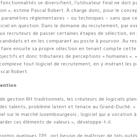
 fonctionnalités se diversifient, l’utilisateur final ne doit
on », estime Pascal Robert. À charge donc, pour le concep
 paramètres réglementaires – ou techniques – sans que ce
ogiciel en question. Dans le domaine du recrutement, par exe
ux recruteurs de passer certaines étapes de sélection, en
candidats et en les comparant au poste à pourvoir. Au re
faire ensuite sa propre sélection en tenant compte cette
jectifs et donc tributaires de perceptions « humaines ». «
 complexe tout logiciel de recrutement, en y insérant les 
ascal Robert.
tention
de gestion RH traditionnels, les créateurs de logiciels pl
 des talents, problème latent et tenace au Grand-Duché. « 
iel sur le marché luxembourgeois ; logiciel qui a vocation à 
garder ces éléments de valeurs », développe-t-il.
hormis quelques TPE, ont besoin de maîtriser de tels outil