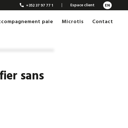
Espace client
+352 37 97 77 1
EN
Accompagnement paie
Microtis
Contact
fier sans