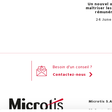
Un nouvel o
maîtriser le
rémunér
24 June
Besoin d'un conseil ?
Contactez-nous
Microtis S.A
55, Route d’A