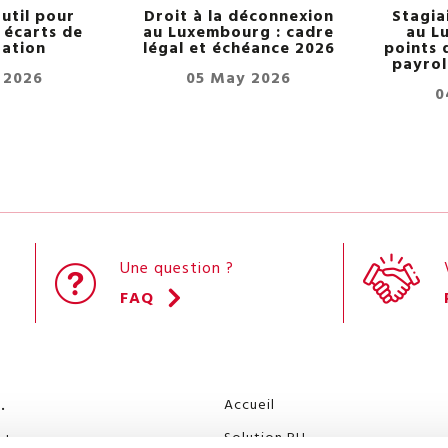
util pour
Droit à la déconnexion
Stagia
s écarts de
au Luxembourg : cadre
au L
ation
légal et échéance 2026
points 
payrol
 2026
05 May 2026
0
Une question ?
FAQ
Accueil
.
Solution RH
rlon