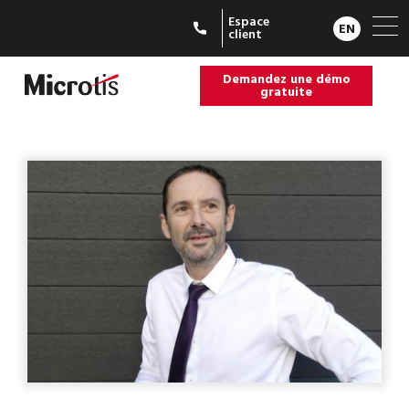
Espace
EN
client
Demandez une démo
gratuite