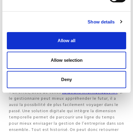
près un budget.»
Cette vision prospective profite-t-elle à d’autres
Show details
que le gesionnaire RH ?
« Bien entendu. La direction, les managers, mais aussi les
Allow all
collaborateurs peuvent s’appuyer sur une information
beaucoup plus fiable. Par exemple, un salarié qui va
modifier son temps de travail peut immédiatement
Allow selection
poser des congés annuels, et le calcul de ceux-ci tient
compte de son régime de travail à la date future.»
Il y a aussi un intérêt « historique »…
Deny
« En effet, avec de telles
solutions informatiques RH
, si
le gestionnaire peut mieux appréhender le futur, il a
aussi la possibilité de plus facilement voyager dans le
passé. Une solution digitale qui intègre la dimension
temporelle permet de parcourir une ligne du temps
pour mieux envisager la gestion de l’entreprise dans son
ensemble.. Tout est historisé. On peut donc retourner