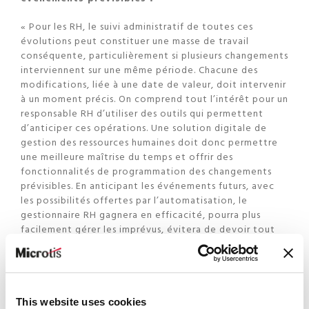
« Pour les RH, le suivi administratif de toutes ces
évolutions peut constituer une masse de travail
conséquente, particulièrement si plusieurs changements
interviennent sur une même période. Chacune des
modifications, liée à une date de valeur, doit intervenir
à un moment précis. On comprend tout l’intérêt pour un
responsable RH d’utiliser des outils qui permettent
d’anticiper ces opérations. Une solution digitale de
gestion des ressources humaines doit donc permettre
une meilleure maîtrise du temps et offrir des
fonctionnalités de programmation des changements
prévisibles. En anticipant les événements futurs, avec
les possibilités offertes par l’automatisation, le
gestionnaire RH gagnera en efficacité, pourra plus
facilement gérer les imprévus, évitera de devoir tout
mener au dernier moment et réduira les risques d’erreur
administrative ou d’oubli. »
« Dès qu’il reçoit une information, un gestionnaire RH
doit être en mesure de programmer le changement à la
This website uses cookies