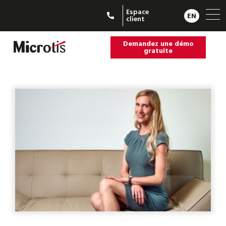
Espace
EN
client
Demandez une démo
gratuite