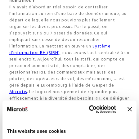
humaines ?
Il y avait d’abord un réel besoin de centraliser
l’information au sein d’une base de données unique, au
départ de laquelle nous pouvions plus facilement
organiser les divers processus. Par le passé, on
s’appuyait sur 6 ou 7 bases de données. Ce qui
impliquait sans cesse de devoir réconcilier
l’information. En mettant en œuvre un
Système
d’information RH (SIRH)
, nous avons tout centralisé à un
seul endroit. Aujourd’hui, tout le staff, qui compte du
personnel administratif, des comptables, des
gestionnaires RH, des commerciaux mais aussi des
pilotes, des opérateurs de vol, des mécaniciens, … est
géré depuis le Luxembourg à l’aide de Gesper de
Microtis
. Le logiciel nous permet de répondre plus
efficacement à la diversité des besoins RH, de déléguer
la mise à jour des données personnelles aux
collaborateurs autorisés, ou encore de confier
directement aux managers le processus de demande et
de validation des congés.
This website uses cookies
Quels sont les avantages de cette démarche de