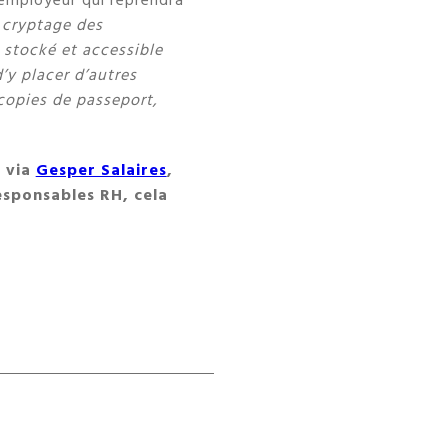
 employeur qui reprendra
 cryptage des
 stocké et accessible
d’y placer d’autres
copies de passeport,
s via
Gesper Salaires
,
responsables RH, cela