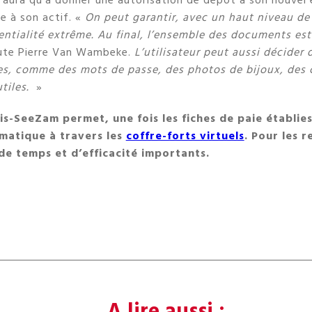
 n’aura qu’à donner une autorisation de dépôt à son nouvel
e à son actif. «
On peut garantir, avec un haut niveau de
ntialité extrême. Au final, l’ensemble des documents est
ute Pierre Van Wambeke.
L’utilisateur peut aussi décider 
s, comme des mots de passe, des photos de bijoux, des 
utiles.
»
is-SeeZam permet, une fois les fiches de paie établie
omatique à travers les
coffre-forts virtuels
. Pour les 
de temps et d’efficacité importants.
A lire aussi :