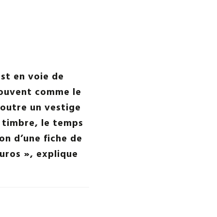
est en voie de
 souvent comme le
 outre un vestige
e timbre, le temps
ion d’une fiche de
euros », explique