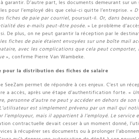
le à garantir. D’autre part, les documents demeurant sur un 
les pour l’employé dès que celui-ci quitte l’entreprise. «
D
s fiches de paie par courriel
, poursuit-il.
Or, dans beaucou
tialité des e-mails peut-être posée.
» Le problème d’accès
ssi. De plus, on ne peut garantir la réception par le destina
les fiches de paie étaient envoyées sur une boîte mail ac
nataire, avec les complications que cela peut comporter
due
», confirme Pierre Van Wambeke.
 pour la distribution des fiches de salaire
ue SeeZam permet de répondre à ces enjeux. C’est un réc
ire a accès, après une étape d’authentification forte. «
Un
re, personne d’autre ne peut y accéder en dehors de son t
’utilisateur est simplement prévenu par un mail qui notif
r l’employeur, mais il appartient à l’employé. Le service e
elation contractuelle devait cesser à un moment donné, l’util
vices à récupérer ses documents ou à prolonger l’abonneme