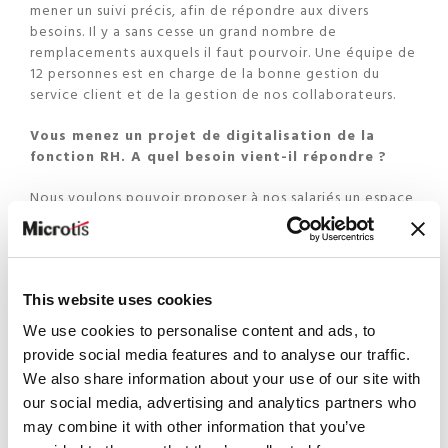
mener un suivi précis, afin de répondre aux divers
besoins. Il y a sans cesse un grand nombre de
remplacements auxquels il faut pourvoir. Une équipe de
12 personnes est en charge de la bonne gestion du
service client et de la gestion de nos collaborateurs.
Vous menez un projet de digitalisation de la
fonction RH. A quel besoin vient-il répondre ?
Nous voulons pouvoir proposer à nos salariés un espace
RH personnel sur le web à travers lequel ils pourront
retrouver toutes les informations les concernant
(salaires, jours de congé disponibles, heures prestées…).
Ce projet doit aussi faciliter le suivi des congés, des
This website uses cookies
formations, des absences pour maladie. Ne fut-ce que
pour l’envoi des certificats de rémunération, le fait de
We use cookies to personalise content and ads, to
ne plus devoir les imprimer, les mettre sous pli et les
provide social media features and to analyse our traffic.
envoyer doit nous faire gagner deux jours de travail
We also share information about your use of our site with
chaque mois. D’autre part, cette plateforme digitale
our social media, advertising and analytics partners who
RH, à travers laquelle l’employé peut retrouver
l’ensemble de ses données, participe à une plus grande
may combine it with other information that you’ve