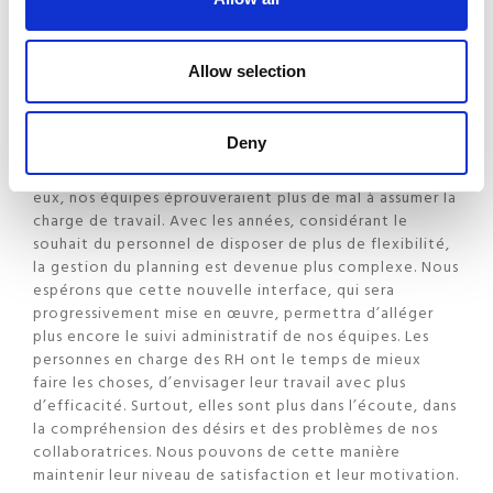
proposée par Microtis, nous permet aussi de mieux
suivre les aspirations de nos candidates et salariées, de
satisfaire à leurs attentes.
Allow selection
Quels sont les bénéfices, selon vous, de la
digitalisation de la fonction RH ?
Deny
Ces outils permettent de mieux faire le travail. Sans
eux, nos équipes éprouveraient plus de mal à assumer la
charge de travail. Avec les années, considérant le
souhait du personnel de disposer de plus de flexibilité,
la gestion du planning est devenue plus complexe. Nous
espérons que cette nouvelle interface, qui sera
progressivement mise en œuvre, permettra d’alléger
plus encore le suivi administratif de nos équipes. Les
personnes en charge des RH ont le temps de mieux
faire les choses, d’envisager leur travail avec plus
d’efficacité. Surtout, elles sont plus dans l’écoute, dans
la compréhension des désirs et des problèmes de nos
collaboratrices. Nous pouvons de cette manière
maintenir leur niveau de satisfaction et leur motivation.