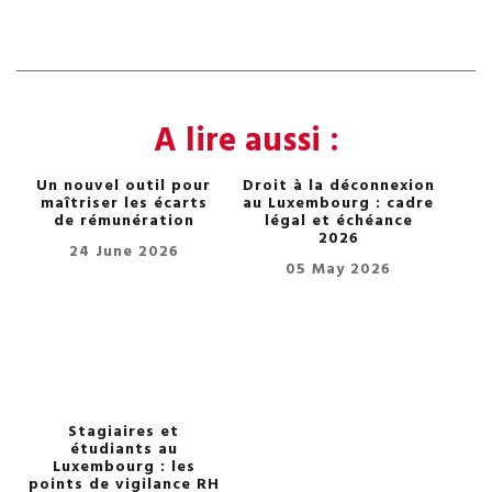
A lire aussi :
Un nouvel outil pour
Droit à la déconnexion
maîtriser les écarts
au Luxembourg : cadre
de rémunération
légal et échéance
2026
24 June 2026
05 May 2026
Stagiaires et
étudiants au
Luxembourg : les
points de vigilance RH