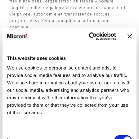
flexibilité dans l’organisation du travail – horaire
adapté, meilleur équilibre entre vie professionnelle et
vie privée, autonomie et transparence accrues,
perspectives d’évolution grâce à la formation
continue.
Ces éléments, propres à l’organisation de l’entreprise,
doivent permettre de renforcer la marque employeur.
C’est aux ressources humaines, le plus souvent, qu’il
This website uses cookies
appartient de la mettre en œuvre et de l’entretenir.
We use cookies to personalise content and ads, to
Une marque employeur forte constitue désormais le
provide social media features and to analyse our traffic.
principal levier d’attraction des talents.
We also share information about your use of our site with
our social media, advertising and analytics partners who
Mieux appréhender les canaux de communication
may combine it with other information that you’ve
Il faut évidemment faire ressentir les valeurs vécues au
provided to them or that they’ve collected from your use
sein de l’entreprise à l’extérieur. Les ressources
of their services.
humaines doivent désormais mieux appréhender les
canaux de communication, et notamment le site
Internet et les médias sociaux, fortement scrutés par
Consent
les jeunes candidats. L’entreprise, sa culture, l’ambiance