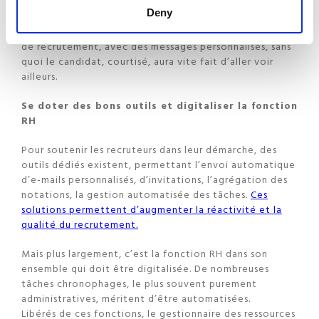
Deny
Il est aussi essentiel de mettre en œuvre une
communication réactive à chaque étape du processus
de recrutement, avec des messages personnalisés, sans
quoi le candidat, courtisé, aura vite fait d’aller voir
ailleurs.
Se doter des bons outils et digitaliser la fonction
RH
Pour soutenir les recruteurs dans leur démarche, des
outils dédiés existent, permettant l’envoi automatique
d’e-mails personnalisés, d’invitations, l’agrégation des
notations, la gestion automatisée des tâches.
Ces
solutions permettent d’augmenter la réactivité et la
qualité du recrutement.
Mais plus largement, c’est la fonction RH dans son
ensemble qui doit être digitalisée. De nombreuses
tâches chronophages, le plus souvent purement
administratives, méritent d’être automatisées.
Libérés de ces fonctions, le gestionnaire des ressources